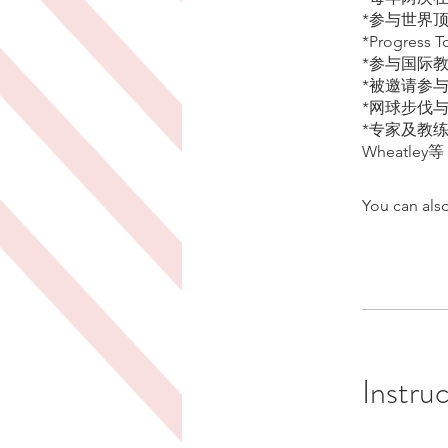
*参与世界
*Progre
*参与国际
*被邀请参与P
*网球步伐
*专家及教练包括Ju
Wheatley等
You can also
Instru