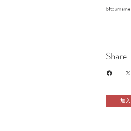
bftournamen
Share
加入