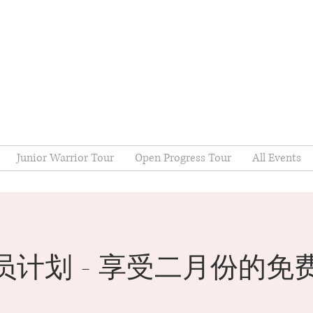
Junior Warrior Tour
Open Progress Tour
All Events
员计划 - 享受二月份的免