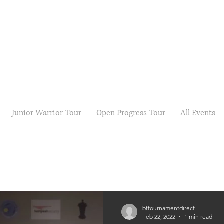
Junior Warrior Tour
Open Progress Tour
All Events
bftournamentdirect
Feb 22, 2022
1 min read