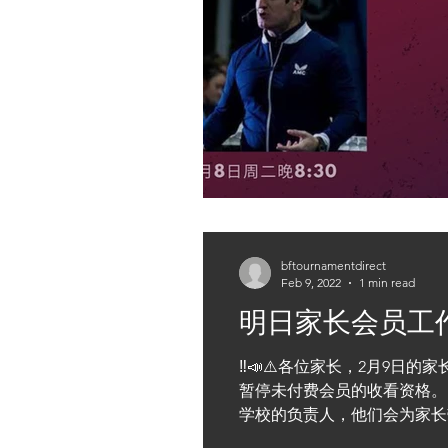
bftournamentdirect
Feb 9, 2022
1 min read
明日家长会员工
‼️📣⚠️各位家长，2月9
暂停未付费会员的收看资格。
学校的负责人，他们会为家长带