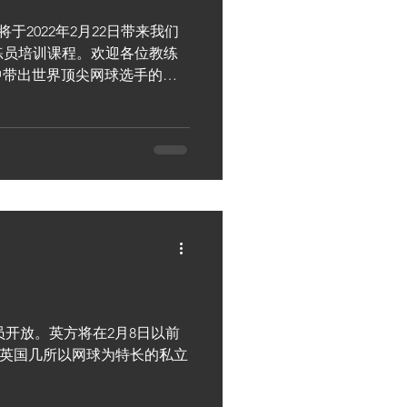
ing将于2022年2月22日带来我们
中国教练员培训课程。欢迎各位教练
中带出世界顶尖网球选手的教
U10阶段的网球选手应该如何发
员开放。英方将在2月8日以前
和英国几所以网球为特长的私立